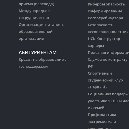
приема (перевода)
Кибербезопасность
Международное
Информирование
сотрудничество
Роспотребнадзора
Организация питания в
Безопасность
образовательной
несовершеннолетних
организации
НСК-Конструктор
карьеры
АБИТУРИЕНТАМ
Полезная информац
Кредит на образование с
Служба по контракту 
господдержкой
РФ
Спортивный
студенческий клуб
«Первый»
Социальная поддерж
участников СВО и чл
их семей
Профилактика
экстремизма и
терроризма