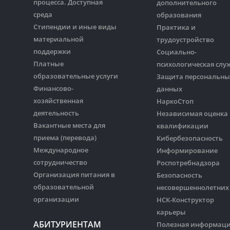
процесса. Доступная
дополнительного
среда
образования
Стипендии и иные виды
Практика и
материальной
трудоустройство
поддержки
Социально-
Платные
психологическая слу
образовательные услуги
Защита персональны
Финансово-
данных
хозяйственная
НаркоСтоп
деятельность
Независимая оценка
Вакантные места для
квалификации
приема (перевода)
Кибербезопасность
Международное
Информирование
сотрудничество
Роспотребнадзора
Организация питания в
Безопасность
образовательной
несовершеннолетних
организации
НСК-Конструктор
карьеры
АБИТУРИЕНТАМ
Полезная информац