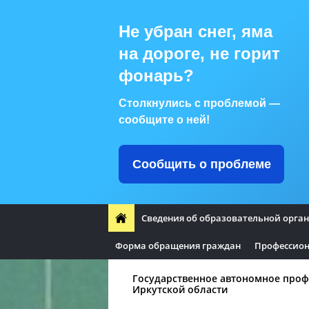
Не убран снег, яма
на дороге, не горит
фонарь?
Столкнулись с проблемой —
сообщите о ней!
Сообщить о проблеме
Сведения об образовательной орга
Форма обращения граждан
Профессион
Государственное автономное проф
Иркутской области