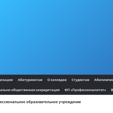
низации
Абитуриентам
О колледже
Студентам
Абилимпи
ально-общественная аккредитация
ФП «Профессионалитет»
В
ессиональное образовательное учреждение