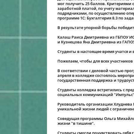
мог получить 25 баллов. Критериями
заработной платой, по учету материа
подрядчиками, по осуществлению опе
программе 1С: Бухгалтерия 8.3 по за
В результате упорной борьбы победи
Калаш Раиса Дмитриевна из ГБПОУ ИО
и Кузнецова Яна Дмитриевна из ГАПО
Студенты в настоящее время учатся и
Пожелаем, чтобы для всех участников
В соответствии с деловой частью про
апреля в колледже состоялось меропр
государственная поддержка и трудоус
Студенты колледжа встретились с пр
социальных коммуникаций "Импульс",
Руководитель организации Хлуднева М
уникальной жизни людей с ограниче
Соведущая программы Ольга Михайловн
жизни "в тишине".
Студенты смогли почувствовать себя г