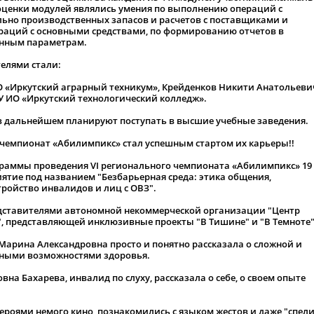
 оценки модулей являлись умения по выполнению операций с
льно производственных запасов и расчетов с поставщиками и
раций с основными средствами, по формированию отчетов в
данным параметрам.
телями стали:
 «Иркутский аграрный техникум», Крейденков Никити Анатольеви
У ИО «Иркутский технологический колледж».
 в дальнейшем планируют поступать в высшие учебные заведения.
 чемпионат «Абилимпикс» стал успешным стартом их карьеры!!
граммы проведения VI регионального чемпионата «Абилимпикс» 19
иятие под названием "Безбарьерная среда: этика общения,
тройство инвалидов и лиц с ОВЗ".
едставителями автономной некоммерческой организации "Центр
 представляющей инклюзивные проекты "В Тишине" и "В Темноте"
арина Александровна просто и понятно рассказала о сложной и
нными возможностями здоровья.
а Бахарева, инвалид по слуху, рассказала о себе, о своем опыте
ероями немого кино, познакомились с языком жестов и даже "спели