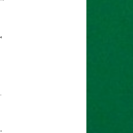
ч
.
"