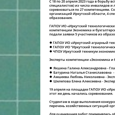
С 18 по 20 апреля 2023 года в борьбу в
специалистов) из числа инвалидов и
соревноваться по 27 компетенциям. С
организаций Иркутской области, 4 сп
образования.
ГАПОУ ИО «Иркутский технологически
компетенции Экономика и бухгалтерск
подали заявки 5 участников из образ
●
ГАПОУ ИО «Иркутский аграрный тех
●
ГАПОУ ИО “Иркутский технологическ
●
ЧПОУ Иркутский техникум экономик
Эксперты компетенции «Экономика и б
●
Якшина Галина Александровна - Гла
●
Батурина Наталья Станиславовна - 
●
Амшеева Любовь Николаевна - Эксп
●
Шелепова Елена Алексеевна - Экспе
19 апреля на площадке ГАПОУ ИО «Ир
этот же день начались соревнования.
Студентам в ходе выполнения конкурс
перечень хозяйственных ситуаций ор
Для оценивания работ применялись о