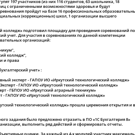
ступят 197 участников (из них 116 студентов, 63 школьника, 18
 лиц с ограниченными возможностями здоровья и будут
оревнования пройдут на базе 16 профессиональных образовательн
ециальных (коррекционных) школ, 1 организации высшего
й колледж» подготовил площадку для проведения соревнований по
ий учет. Для участия в соревнованиях по данной компетенции
овательных организаций:
никум",
ий колледж”,
и и права
ухгалтерский учет» :
вный эксперт - ГАПОУ ИО «Иркутский технологический колледж»
Эксперт - ГАПОУ ИО «Иркутский технологический колледж»
ерт - ГБПОУ ИО «Иркутский аграрный техникум»
рт - ГАПОУ ИО «Иркутский технологический колледж»
кутский технологический колледж» прошла церемония открытия и 
ного задания было предложено отразить в ПО «1С Бухгалтерия 8»
ганизации, выполнить ряд действий и сформировать отчеты.
бъективные оценки. За каждый из 4-х модулей участник максимал