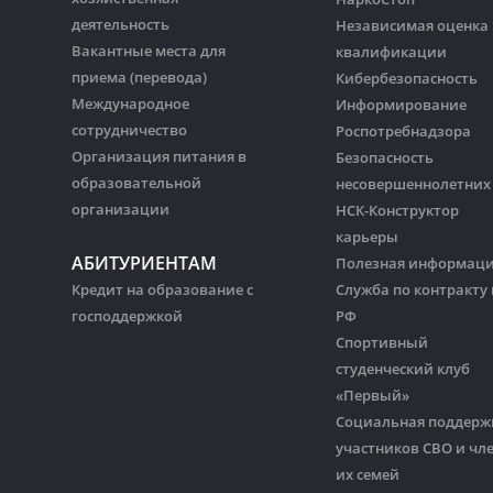
деятельность
Независимая оценка
Вакантные места для
квалификации
приема (перевода)
Кибербезопасность
Международное
Информирование
сотрудничество
Роспотребнадзора
Организация питания в
Безопасность
образовательной
несовершеннолетних
организации
НСК-Конструктор
карьеры
АБИТУРИЕНТАМ
Полезная информац
Кредит на образование с
Служба по контракту 
господдержкой
РФ
Спортивный
студенческий клуб
«Первый»
Социальная поддерж
участников СВО и чл
их семей