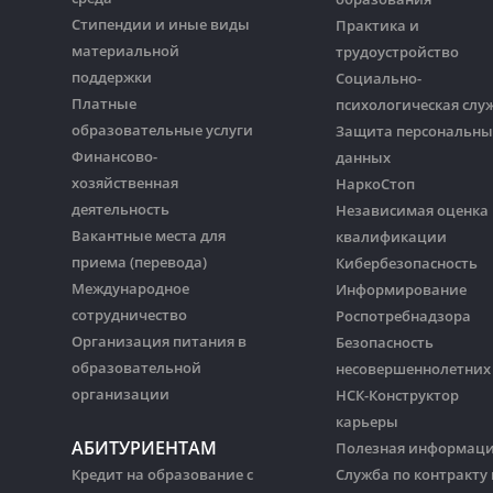
Стипендии и иные виды
Практика и
материальной
трудоустройство
поддержки
Социально-
Платные
психологическая слу
образовательные услуги
Защита персональны
Финансово-
данных
хозяйственная
НаркоСтоп
деятельность
Независимая оценка
Вакантные места для
квалификации
приема (перевода)
Кибербезопасность
Международное
Информирование
сотрудничество
Роспотребнадзора
Организация питания в
Безопасность
образовательной
несовершеннолетних
организации
НСК-Конструктор
карьеры
АБИТУРИЕНТАМ
Полезная информац
Кредит на образование с
Служба по контракту 